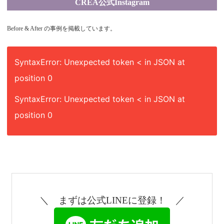
CREA公式Instagram
Before & After の事例を掲載しています。
SyntaxError: Unexpected token < in JSON at
position 0
SyntaxError: Unexpected token < in JSON at
position 0
＼ まずは公式LINEに登録！ ／