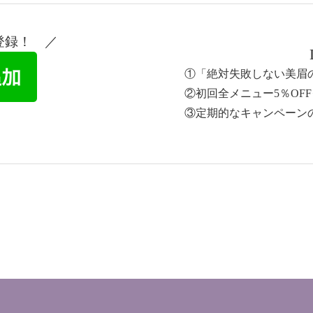
登録！ ／
①「絶対失敗しない美眉
②初回全メニュー5％OF
③定期的なキャンペーン