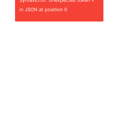
SyntaxError: Unexpected token <
in JSON at position 0